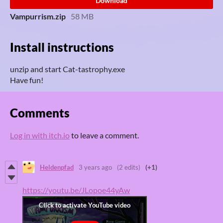
Download
Vampurrism.zip
58 MB
Install instructions
unzip and start Cat-tastrophy.exe
Have fun!
Comments
Log in with itch.io
to leave a comment.
Heldenpfad
3 years ago
(2 edits)
(+1)
https://youtu.be/JLopoe44yAw